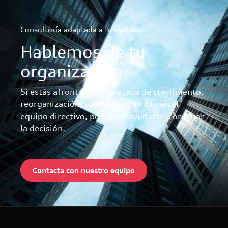
necesita cada posición. A su vez, nuestra experiencia
evaluando directivos aporta una perspectiva
Consultoría adaptada a tu realidad.
especialmente útil para valorar el talento interno y decidir
cuándo conviene acudir al mercado.
Hablemos de tu
organización
Si estás afrontando una etapa de crecimiento,
reorganización, sucesión o cambio en el
equipo directivo, podemos ayudarte a ordenar
la decisión.
Contacta con nuestro equipo