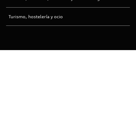
Turismo, hostelería y ocio
¿Qué es el Exectuvie Search o la selección de
directivos y mandos intermedios?