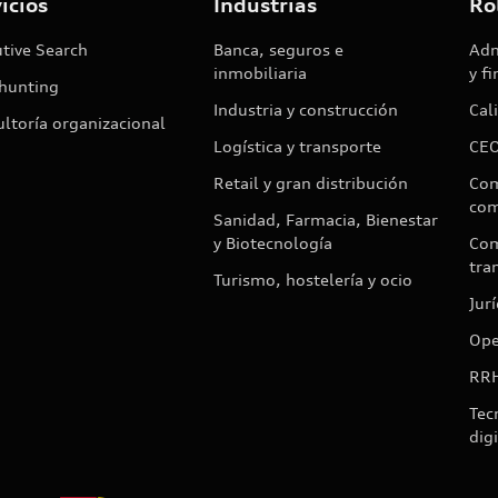
icios
Industrias
Ro
tive Search
Banca, seguros e
Adm
inmobiliaria
y f
hunting
Industria y construcción
Cal
ltoría organizacional
Logística y transporte
CEO
Retail y gran distribución
Com
com
Sanidad, Farmacia, Bienestar
y Biotecnología
Com
tra
Turismo, hostelería y ocio
Jur
Ope
RR
Tec
digi