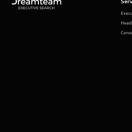
Serv
Execu
Head
Consu