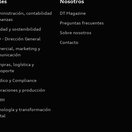
les
Nosotros
inistración, contabilidad
DT Magazine
inanzas
Preguntas frecuentes
idad y sostenibilidad
Sobre nosotros
 - Dirección General
Contacto
ercial, marketing y
unicación
pras, logística y
nsporte
ídico y Compliance
raciones y producción
HH
nología y transformación
tal