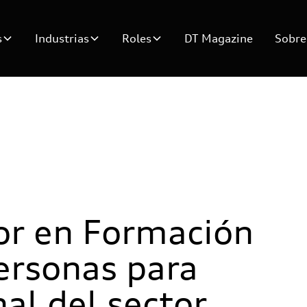
s
Industrias
Roles
DT Magazine
Sobre
ior en Formación
Personas para
al del sector