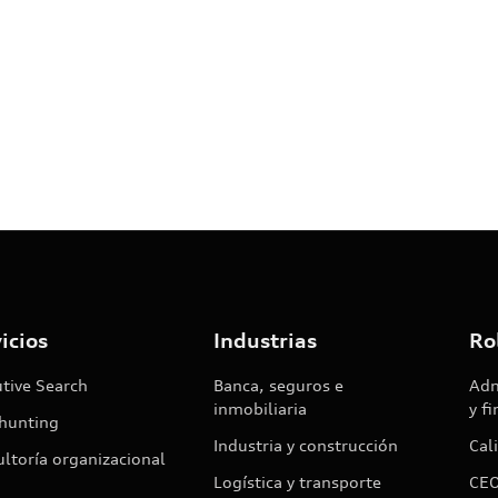
icios
Industrias
Ro
tive Search
Banca, seguros e
Adm
inmobiliaria
y f
hunting
Industria y construcción
Cal
ltoría organizacional
Logística y transporte
CEO