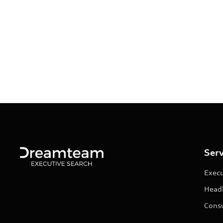
Serv
Execu
Head
Consu