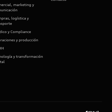
ercial, marketing y
unicación
pras, logística y
nsporte
ídico y Compliance
raciones y producción
HH
nología y transformación
tal