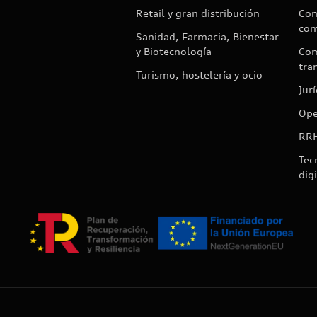
Retail y gran distribución
Com
com
Sanidad, Farmacia, Bienestar
y Biotecnología
Com
tra
Turismo, hostelería y ocio
Jur
Ope
RR
Tec
digi