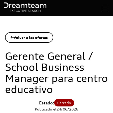
Volver a las ofertas

Gerente General /
School Business
Manager para centro
educativo
Estado:
Cerrado
Publicado el
24
/
06
/
2026