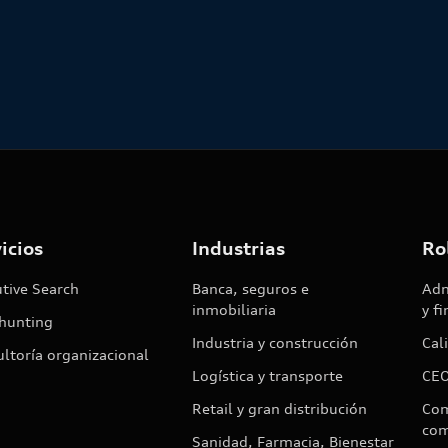
Enrique de Areilza
03
/
08
/
2026
icios
Industrias
Ro
tive Search
Banca, seguros e
Adm
inmobiliaria
y f
hunting
Industria y construcción
Cal
ltoría organizacional
Logística y transporte
CEO
Retail y gran distribución
Com
com
Sanidad, Farmacia, Bienestar