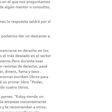
o en el que nos preguntamos
 de algún mentor o consultor,
nes la respuesta saldrá por sí
ez podamos dar un descanso a
icenciarse en derecho en los
s el más deseado en el sector
obierno.Pero durante esas
er revistas de derecho, pasé
r, dinero, fama y sexo .
ersonas escriben libros para
ó su primer libro “Poder,
do cuatro libros.
a pymes. "Estoy viendo un
 "Se empieza inocentemente
s y te recomiendan a otros.