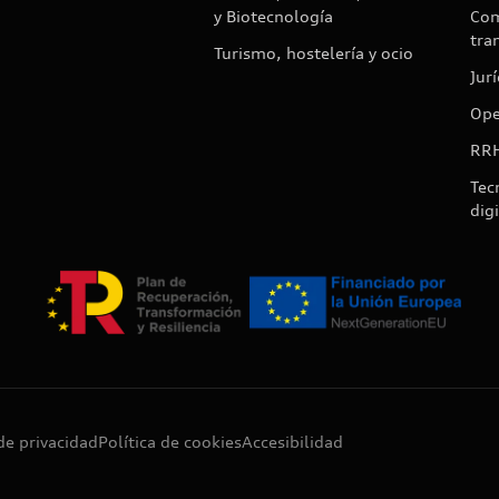
y Biotecnología
Com
tra
Turismo, hostelería y ocio
Jur
Ope
RR
Tec
digi
 de privacidad
Política de cookies
Accesibilidad