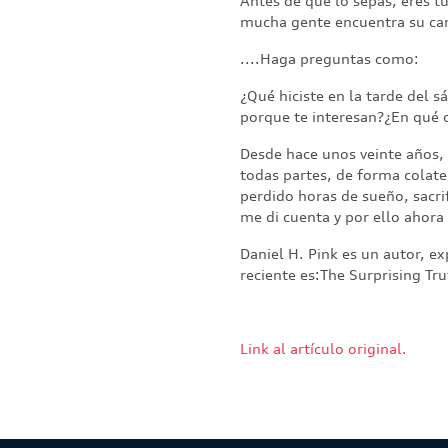
Antes de que lo sepas, eres t
mucha gente encuentra su cami
....Haga preguntas como:
¿Qué hiciste en la tarde del s
porque te interesan?¿En qué c
Desde hace unos veinte años, 
todas partes, de forma colater
perdido horas de sueño, sacri
me di cuenta y por ello ahora 
Daniel H. Pink es un autor, 
reciente es:The Surprising T
Link al artículo original.