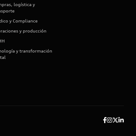
pras, logística y
nsporte
ídico y Compliance
raciones y producción
HH
nología y transformación
tal



