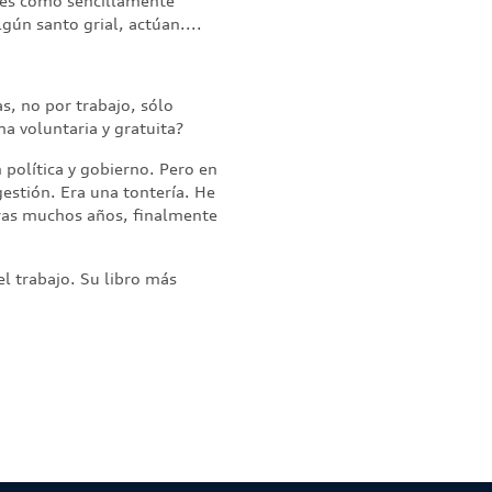
í es como sencillamente
gún santo grial, actúan....
as, no por trabajo, sólo
a voluntaria y gratuita?
 política y gobierno. Pero en
gestión. Era una tontería. He
tras muchos años, finalmente
l trabajo. Su libro más