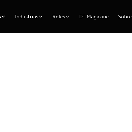
s
Industrias
Roles
DT Magazine
Sobre
 profesional: sien
 quieres pasar tu v
endo lo mismo que 
ahora?