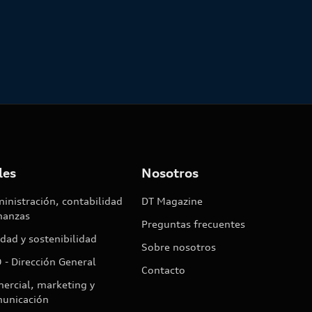
Enrique de Areilza
22
/
07
/
2026
les
Nosotros
inistración, contabilidad
DT Magazine
inanzas
Preguntas frecuentes
idad y sostenibilidad
Sobre nosotros
 - Dirección General
Contacto
ercial, marketing y
unicación