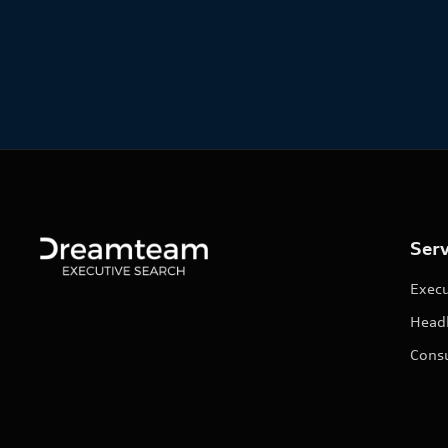
Enrique de Areilza
05
/
08
/
2026
Serv
Execu
Head
Consu