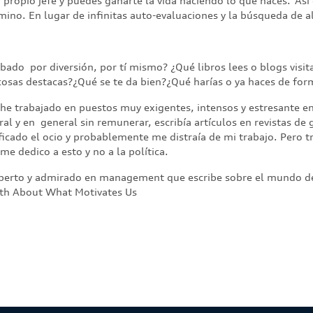
u propio jefe y puedes ganarte la vida haciendo lo que haces."As
no. En lugar de infinitas auto-evaluaciones y la búsqueda de al
ábado por diversión, por tí mismo? ¿Qué libros lees o blogs visit
osas destacas?¿Qué se te da bien?¿Qué harías o ya haces de form
he trabajado en puestos muy exigentes, intensos y estresante en
al y en general sin remunerar, escribía artículos en revistas de 
ficado el ocio y probablemente me distraía de mi trabajo. Pero 
me dedico a esto y no a la política.
experto y admirado en management que escribe sobre el mundo de
ruth About What Motivates Us