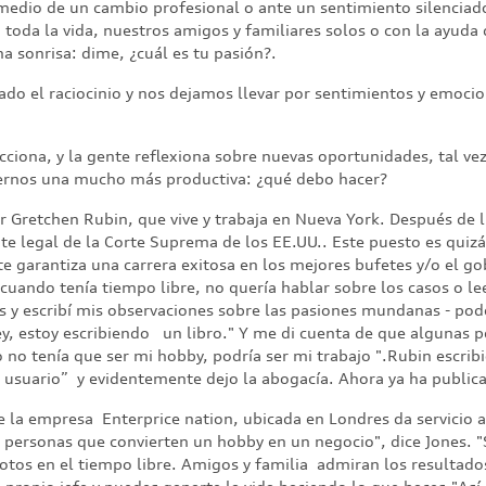
edio de un cambio profesional o ante un sentimiento silenciad
toda la vida, nuestros amigos y familiares solos o con la ayuda
a sonrisa: dime, ¿cuál es tu pasión?.
ado el raciocinio y nos dejamos llevar por sentimientos y emocio
cciona, y la gente reflexiona sobre nuevas oportunidades, tal v
cernos una mucho más productiva: ¿qué debo hacer?
or Gretchen Rubin, que vive y trabaja en Nueva York. Después de l
te legal de la Corte Suprema de los EE.UU.. Este puesto es quizá
 garantiza una carrera exitosa en los mejores bufetes y/o el g
cuando tenía tiempo libre, no quería hablar sobre los casos o le
y escribí mis observaciones sobre las pasiones mundanas - pode
y, estoy escribiendo un libro." Y me di cuenta de que algunas p
 no tenía que ser mi hobby, podría ser mi trabajo ".Rubin escribi
 usuario” y evidentemente dejo la abogacía. Ahora ya ha publica
 la empresa Enterprice nation, ubicada en Londres da servicio 
personas que convierten un hobby en un negocio", dice Jones.
otos en el tiempo libre. Amigos y familia admiran los resultado