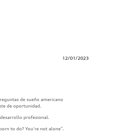
12
/
01
/
2023
 preguntas de sueño americano
oste de oportunidad.
 desarrollo profesional.
born to do? You're not alone”.