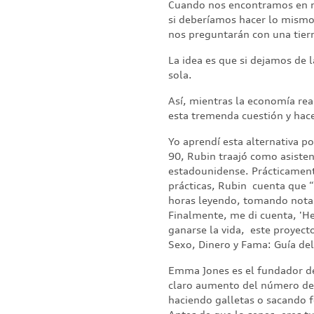
Cuando nos encontramos en m
si deberíamos hacer lo mismo 
nos preguntarán con una tiern
La idea es que si dejamos de l
sola.
Así, mientras la economía rea
esta tremenda cuestión y ha
Yo aprendí esta alternativa p
90, Rubin traajó como asisten
estadounidense. Prácticamente
prácticas, Rubin cuenta que “
horas leyendo, tomando notas 
Finalmente, me di cuenta, 'He
ganarse la vida, este proyecto
Sexo, Dinero y Fama: Guía del
Emma Jones es el fundador de
claro aumento del número de 
haciendo galletas o sacando f